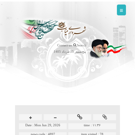
Contact us
Search
پنج‌شنبه, 15 مرداد 1405
Date :
Mon Jun 29, 2026
time :
۱۱:۳۶
news code :
4897
item visited :
78