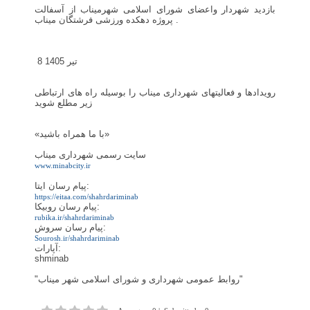
بازدید شهردار واعضای شورای اسلامی شهرمیناب از آسفالت
پروژه دهکده ورزشی فرشتگان میناب .
8 تیر 1405
رویدادها و فعالیتهای شهرداری میناب را بوسیله راه های ارتباطی
زیر مطلع شوید
«با ما همراه باشید»
سایت رسمی شهرداری میناب
www.minabcity.ir
پیام رسان ایتا:
https://eitaa.com/shahrdariminab
پیام رسان روبیکا:
rubika.ir/shahrdariminab
پیام رسان سروش:
Sourosh.ir/shahrdariminab
آپارات:
shminab
"روابط عمومی شهرداری و شورای اسلامی شهر میناب"