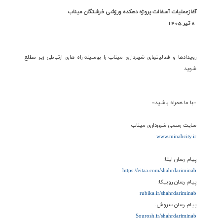
آغازعملیات آسفالت پروژه دهکده ورزشی فرشتگان میناب
8 تیر 1405
رویدادها و فعالیتهای شهرداری میناب را بوسیله راه های ارتباطی زیر مطلع
شوید
«با ما همراه باشید»
سایت رسمی شهرداری میناب
www.minabcity.ir
پیام رسان ایتا:
https://eitaa.com/shahrdariminab
پیام رسان روبیکا:
rubika.ir/shahrdariminab
پیام رسان سروش:
Sourosh.ir/shahrdariminab