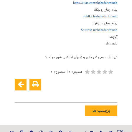
https://eitaa.com/shahrdariminab
پیام رسان روبیکا:
rubika.ir/shahrdariminab
پیام رسان سروش:
Sourosh.ir/shahrdariminab
آپارات:
shminab
"روابط عمومی شهرداری و شورای اسلامی شهر میناب"
امتیاز
:
۰
|
مجموع
:
۰
برچسب ها