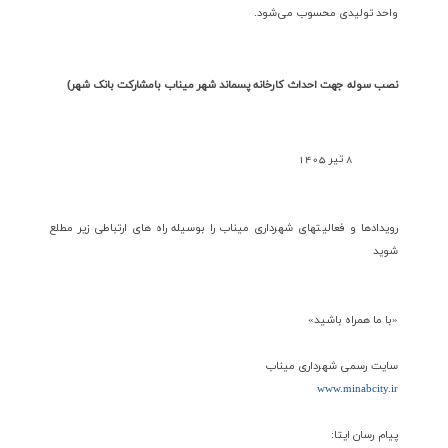
واحد تولیدی محسوب می‌شود.
نصب سوله جهت احداث کارخانه پسماند شهر میناب بامشارکت بانک شهر)
8 تیر 1405
رویدادها و فعالیتهای شهرداری میناب را بوسیله راه های ارتباطی زیر مطلع
شوید
«با ما همراه باشید»
سایت رسمی شهرداری میناب
www.minabcity.ir
پیام رسان ایتا: