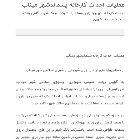
عملیات احداث كارخانه پسماندشهر میناب
احداث کارخانه مدرن پردازش پسماند با مشارکت «بانک شهر»؛ گامی بلند در
مدیریت پسماند شهری
عملیات احداث کارخانه پسماندشهر میناب
از جمله پروژه های در حال اجرای شهرداری و شورای اسلامی شهر میناب
به گزارش روابط عمومی شهرداری، وشورای اسلامی شهر میناب،
شهردارمیناب بیان کرد در راستای تحقق اهداف توسعه پایدار و با هدف ارتقای
شاخص‌های زیست‌محیطی، عملیات اجرایی احداث کارخانه مدرن پردازش و
بازیافت پسماند با مشارکت و سرمایه‌گذاری «بانک شهر» کلید خورد.
این پروژه که به‌عنوان یکی از پروژه‌های زیست‌محیطی شهر شناخته می‌شود،
با هدف کاهش دفن زباله، بهره‌گیری از تکنولوژی‌های نوین بازیافت و تبدیل
پسماند طراحی شده است. بامشارکت بانک شهر در این طرح، به‌عنوان بازوی
مالی مدیریت شهری، نقطه عطفی در تأمین منابع مورد نیاز برای تجهیز این